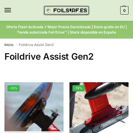
0
Oferta Flash Activada ⚡ Mejor Precio Garantizado | Envío gratis en EU |
Tienda autorizada Foil Drive™ | Stock disponible en España
Inicio
Foildrive Assist Gen2
/
Foildrive Assist Gen2
-10%
-19%